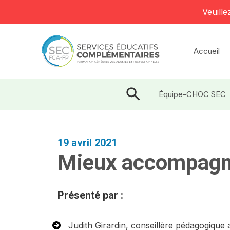
Veuille
Aller
au
Accueil
contenu
Rechercher
Équipe-CHOC SEC
19 avril 2021
Mieux accompagne
Présenté par :
Judith Girardin, conseillère pédagogiqu