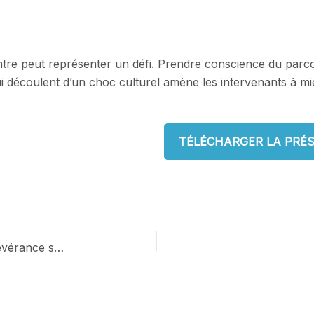
ntre peut représenter un défi. Prendre conscience du parco
 qui découlent d’un choc culturel amène les intervenants à m
TÉLÉCHARGER LA PRÉ
Favoriser le retour aux études et la persévérance scolaire des femmes monoparentales en FGA et en FP