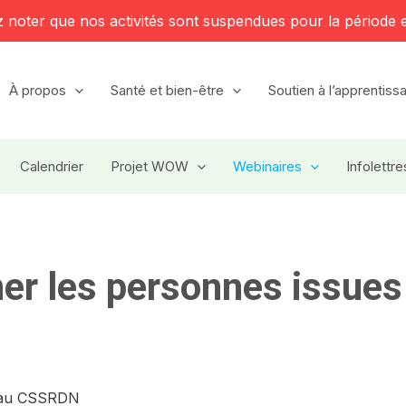
z noter que nos activités sont suspendues pour la période e
À propos
Santé et bien-être
Soutien à l’apprentiss
Calendrier
Projet WOW
Webinaires
Infolettre
r les personnes issues 
e au CSSRDN