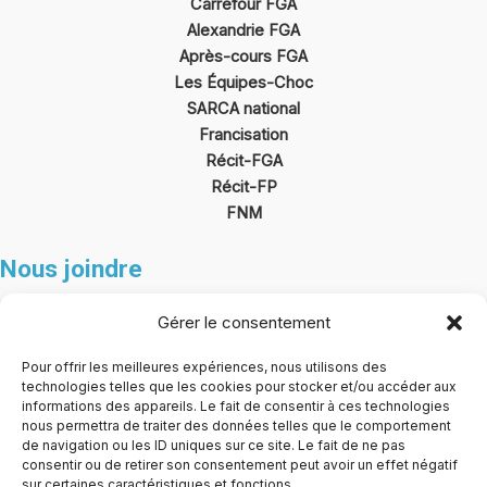
Carrefour FGA
Alexandrie FGA
Après-cours FGA
Les Équipes-Choc
SARCA national
Francisation
Récit-FGA
Récit
-FP
FNM
Nous joindre
SEC@CarrefourFGAFP.ca
Gérer le consentement
430, boul. Arthur-Sauvé
Pour offrir les meilleures expériences, nous utilisons des
technologies telles que les cookies pour stocker et/ou accéder aux
Saint-Eustache (Québec)
informations des appareils. Le fait de consentir à ces technologies
J7R 6V6
nous permettra de traiter des données telles que le comportement
de navigation ou les ID uniques sur ce site. Le fait de ne pas
consentir ou de retirer son consentement peut avoir un effet négatif
sur certaines caractéristiques et fonctions.