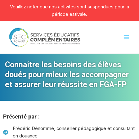
Veuillez noter que nos activités sont suspendues pour la
période estivale.
Aller
au
contenu
Mai
Men
Connaître les besoins des élèves
doués pour mieux les accompagner
et assurer leur réussite en FGA-FP
Présenté par :
Frédéric Dénommé, conseiller pédagogique et consultant
en douance