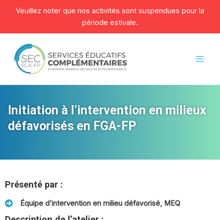
Veuillez noter que nos activités sont suspendues pour la
période estivale.
Aller
au
contenu
Mai
Men
Initiation à l’intervention en milieux
défavorisés en FGA-FP
Présenté par :
Équipe d’intervention en milieu défavorisé, MEQ
Description de l’atelier :