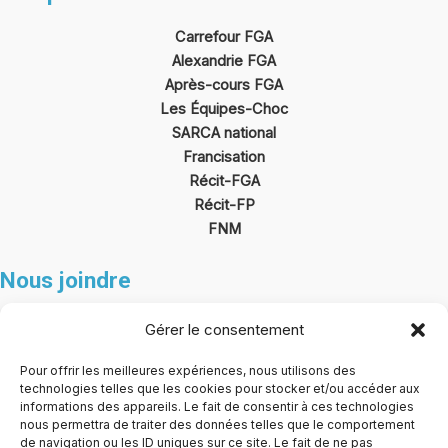
Carrefour FGA
Alexandrie FGA
Après-cours FGA
Les Équipes-Choc
SARCA national
Francisation
Récit-FGA
Récit
-FP
FNM
Nous joindre
SEC@CarrefourFGAFP.ca
Gérer le consentement
430, boul. Arthur-Sauvé
Pour offrir les meilleures expériences, nous utilisons des
technologies telles que les cookies pour stocker et/ou accéder aux
Saint-Eustache (Québec)
informations des appareils. Le fait de consentir à ces technologies
J7R 6V6
nous permettra de traiter des données telles que le comportement
de navigation ou les ID uniques sur ce site. Le fait de ne pas