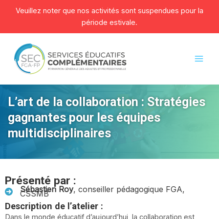
Veuillez noter que nos activités sont suspendues pour la
période estivale.
Aller
au
contenu
Mai
Men
L’art de la collaboration : Stratégies
gagnantes pour les équipes
multidisciplinaires
Présenté par :
Sébastien Roy
, conseiller pédagogique FGA,
CSSMB
Description de l’atelier :
Dans le monde éducatif d’aujourd’hui, la collaboration est