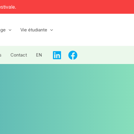
stivale.
age
Vie étudiante
s
Contact
EN