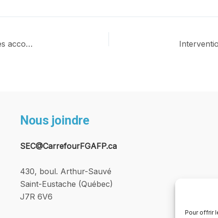
Connaître les besoins des élèves doués pour mieux les accompagner et assurer leur réussite en FGA-FP
Nous joindre
SEC@CarrefourFGAFP.ca
430, boul. Arthur-Sauvé
Saint-Eustache (Québec)
J7R 6V6
Pour offrir