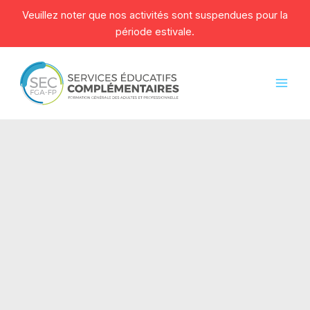
Veuillez noter que nos activités sont suspendues pour la
période estivale.
Aller
au
contenu
Mai
Men