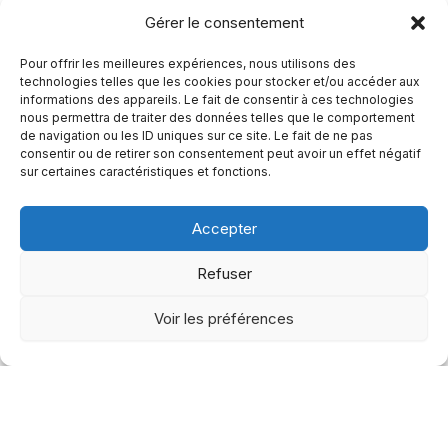
accompagnement personnalisé pour mettre en
Gérer le consentement
place et bonifier VOTRE Projet WOW.
Pour offrir les meilleures expériences, nous utilisons des
technologies telles que les cookies pour stocker et/ou accéder aux
informations des appareils. Le fait de consentir à ces technologies
Joindre l’équipe
nous permettra de traiter des données telles que le comportement
de navigation ou les ID uniques sur ce site. Le fait de ne pas
consentir ou de retirer son consentement peut avoir un effet négatif
sur certaines caractéristiques et fonctions.
Accepter
Refuser
Voir les préférences
Martine Veillette