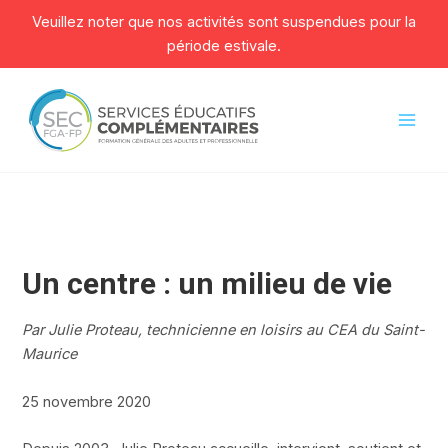
Veuillez noter que nos activités sont suspendues pour la
période estivale.
Aller
au
contenu
Mai
Men
Un centre : un milieu de vie
Par Julie Proteau, technicienne en loisirs au CEA du Saint-
Maurice
25 novembre 2020