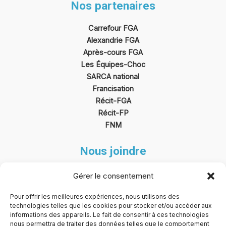
Nos partenaires
Carrefour FGA
Alexandrie FGA
Après-cours FGA
Les Équipes-Choc
SARCA national
Francisation
Récit-FGA
Récit
-FP
FNM
Nous joindre
SEC@CarrefourFGAFP.ca
Gérer le consentement
430, boul. Arthur-Sauvé
Pour offrir les meilleures expériences, nous utilisons des
technologies telles que les cookies pour stocker et/ou accéder aux
Saint-Eustache (Québec)
informations des appareils. Le fait de consentir à ces technologies
J7R 6V6
nous permettra de traiter des données telles que le comportement